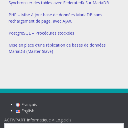
Synchroniser des tables avec FederatedX Sur MariaDB
PHP – Mise à jour base de données MariaDB sans
rechargement de page, avec AJAX.
PostgreSQL – Procédures stockées
Mise en place d’une réplication de bases de données
MariaDB (Master-Slave)
Français
English
ACTIVPART Informatique
>
Logiciels