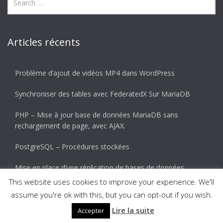
Articles récents
Problème d’ajout de vidéos MP4 dans WordPress
Synchroniser des tables avec FederatedX Sur MariaDB
PHP – Mise à jour base de données MariaDB sans
rechargement de page, avec AJAX.
PostgreSQL – Procédures stockées
Mise en place d’une réplication de bases de données
MariaDB (Master-Slave)
This website uses cookies to improve your experience. We'll
assume you're ok with this, but you can opt-out if you wish.
Lire la suite
Accepter
© 2026 Ascent. All rights reserved
|
Ascent by
HyScaler