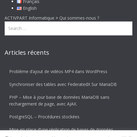
Français
English
ACTIVPART Informatique
>
Qui sommes-nous ?
Articles récents
Problème d’ajout de vidéos MP4 dans WordPress
Synchroniser des tables avec FederatedX Sur MariaDB
PHP – Mise à jour base de données MariaDB sans
rechargement de page, avec AJAX.
PostgreSQL – Procédures stockées
Mise en place d’une réplication de bases de données
MariaDB (Master-Slave)