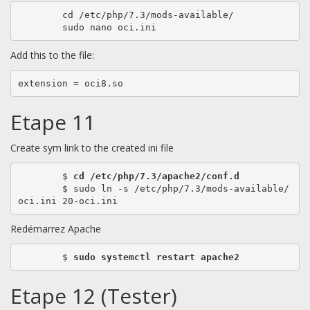
	cd /etc/php/7.3/mods-available/

	sudo nano oci.ini
Add this to the file:
extension = oci8.so
Etape 11
Create sym link to the created ini file
	$ 
cd /etc/php/7.3/apache2/conf.d
	$ sudo ln -s /etc/php/7.3/mods-available/
oci.ini 20-oci.ini
Redémarrez Apache
	$ 
sudo systemctl restart apache2
Etape 12 (Tester)