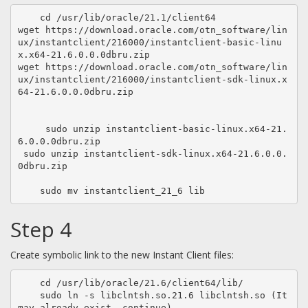
    cd /usr/lib/oracle/21.1/client64

wget https://download.oracle.com/otn_software/lin
ux/instantclient/216000/instantclient-basic-linu
x.x64-21.6.0.0.0dbru.zip

wget https://download.oracle.com/otn_software/lin
ux/instantclient/216000/instantclient-sdk-linux.x
64-21.6.0.0.0dbru.zip

     sudo unzip instantclient-basic-linux.x64-21.
6.0.0.0dbru.zip

 sudo unzip instantclient-sdk-linux.x64-21.6.0.0.
0dbru.zip

    sudo mv instantclient_21_6 lib
Step 4
Create symbolic link to the new Instant Client files:
    cd /usr/lib/oracle/21.6/client64/lib/    

    sudo ln -s libclntsh.so.21.6 libclntsh.so (It 
may already exist, continue)
