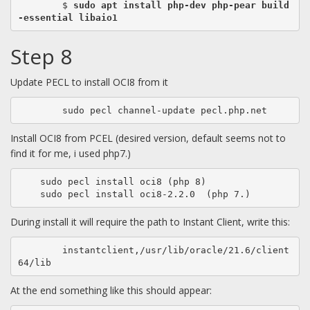
	$ 
sudo apt install php-dev php-pear build
-essential libaio1
Step 8
Update PECL to install OCI8 from it
	sudo pecl channel-update pecl.php.net
Install OCI8 from PCEL (desired version, default seems not to
find it for me, i used php7.)
    sudo pecl install oci8 (php 8)

    sudo pecl install oci8-2.2.0  (php 7.)
During install it will require the path to Instant Client, write this:
	instantclient,/usr/lib/oracle/21.6/client
64/lib
At the end something like this should appear: