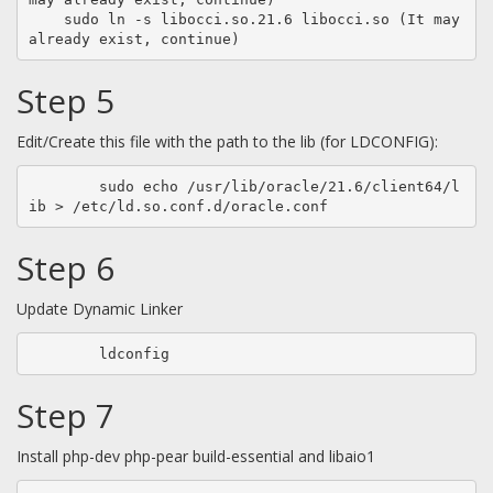
    sudo ln -s libocci.so.21.6 libocci.so (It may 
already exist, continue)
Step 5
Edit/Create this file with the path to the lib (for LDCONFIG):
	sudo echo /usr/lib/oracle/21.6/client64/l
ib > /etc/ld.so.conf.d/oracle.conf
Step 6
Update Dynamic Linker
	ldconfig
Step 7
Install php-dev php-pear build-essential and libaio1