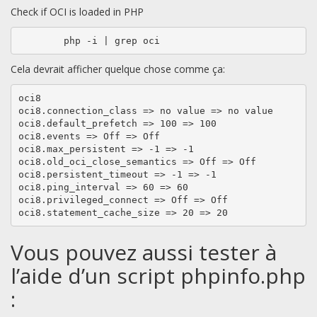
Check if OCI is loaded in PHP
	php -i | grep oci
Cela devrait afficher quelque chose comme ça:
oci8

oci8.connection_class => no value => no value

oci8.default_prefetch => 100 => 100

oci8.events => Off => Off

oci8.max_persistent => -1 => -1

oci8.old_oci_close_semantics => Off => Off

oci8.persistent_timeout => -1 => -1

oci8.ping_interval => 60 => 60

oci8.privileged_connect => Off => Off

oci8.statement_cache_size => 20 => 20
Vous pouvez aussi tester à
l’aide d’un script phpinfo.php
: