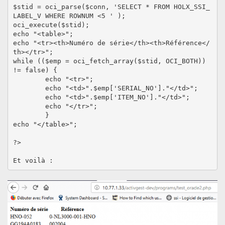
$stid = oci_parse($conn, 'SELECT * FROM HOLX_SSI_
LABEL_V WHERE ROWNUM <5 ' );

oci_execute($stid);

echo "<table>";

echo "<tr><th>Numéro de série</th><th>Référence</
th></tr>";

while (($emp = oci_fetch_array($stid, OCI_BOTH)) 
!= false) {

        echo "<tr>";

        echo "<td>".$emp['SERIAL_NO']."</td>";

        echo "<td>".$emp['ITEM_NO']."</td>";

        echo "</tr>";

        }

echo "</table>";

?>
