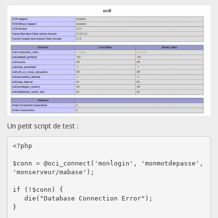
Un petit script de test :
<?php

$conn = @oci_connect('monlogin', 'monmotdepasse', 
'monserveur/mabase');

if (!$conn) {

   die("Database Connection Error");

}
