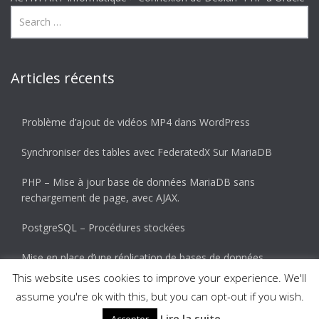
Articles récents
Problème d’ajout de vidéos MP4 dans WordPress
Synchroniser des tables avec FederatedX Sur MariaDB
PHP – Mise à jour base de données MariaDB sans
rechargement de page, avec AJAX.
PostgreSQL – Procédures stockées
Mise en place d’une réplication de bases de données
MariaDB (Master-Slave)
This website uses cookies to improve your experience. We'll
assume you're ok with this, but you can opt-out if you wish.
Lire la suite