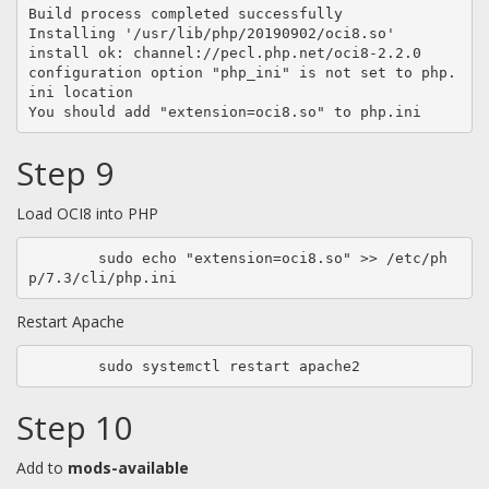
Build process completed successfully

Installing '/usr/lib/php/20190902/oci8.so'

install ok: channel://pecl.php.net/oci8-2.2.0

configuration option "php_ini" is not set to php.
ini location

You should add "extension=oci8.so" to php.ini
Step 9
Load OCI8 into PHP
	sudo echo "extension=oci8.so" >> /etc/ph
p/7.3/cli/php.ini
Restart Apache
	sudo systemctl restart apache2
Step 10
Add to
mods-available