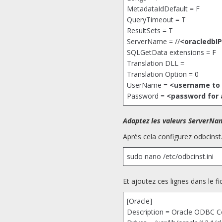
MetadataIdDefault = F
QueryTimeout = T
ResultSets = T
ServerName = //
<oracledb
SQLGetData extensions = F
Translation DLL =
Translation Option = 0
UserName =
<username to 
Password =
<password for
Adaptez les valeurs ServerNam
Après cela configurez odbcinst.
sudo nano /etc/odbcinst.ini
Et ajoutez ces lignes dans le fic
[Oracle]
Description = Oracle ODBC C