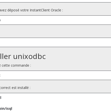
avez déposé votre InstantClient Oracle :
b
aller unixodbc
ez cette commande :
c
orrect est installé :
l
bin/isql