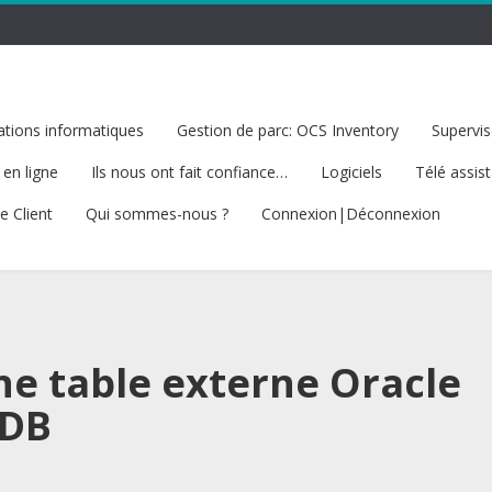
tions informatiques
Gestion de parc: OCS Inventory
Supervis
 en ligne
Ils nous ont fait confiance…
Logiciels
Télé assis
e Client
Qui sommes-nous ?
Connexion|Déconnexion
ne table externe Oracle
aDB