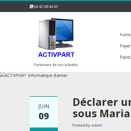
04 42 08 44 65
Forma
Payer
Espac
Partenaire de vos activités
Déclarer u
JUIN
sous Mari
09
Posted by
admin