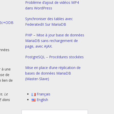
Problème d’ajout de vidéos MP4
dans WordPress
Synchroniser des tables avec
12c+ODB
FederatedX Sur MariaDB
PHP – Mise à jour base de données
MariaDB sans rechargement de
page, avec AJAX.
onnées
PostgreSQL – Procédures stockées
Mise en place d’une réplication de
r à une
bases de données MariaDB
ase de
(Master-Slave)
 lien de
e. Le
Français
TE dans
English