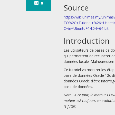
0
Source
https://wiki.unimas.my/unimas
TO%2C+Tutorial+%26+User+M
C+in+Ubuntu+14.04+64-bit
Introduction
Les utilisateurs de bases de d
qui permettent de récupérer d
données locale. Malheureuseme
Ce tutoriel va montrer les ét
base de données Oracle 12c d
données Oracle d’être interrog
base de données.
Note : A ce jour, le moteur CO
moteur est toujours en évolutio
le futur.