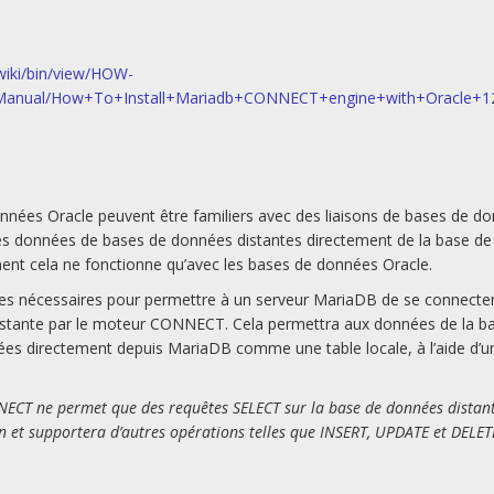
wiki/bin/view/HOW-
anual/How+To+Install+Mariadb+CONNECT+engine+with+Oracle+
onnées Oracle peuvent être familiers avec des liaisons de bases de d
es données de bases de données distantes directement de la base de
nt cela ne fonctionne qu’avec les bases de données Oracle.
apes nécessaires pour permettre à un serveur MariaDB de se connecte
istante par le moteur CONNECT. Cela permettra aux données de la b
ées directement depuis MariaDB comme une table locale, à l’aide d’un
NNECT ne permet que des requêtes SELECT sur la base de données distant
n et supportera d’autres opérations telles que INSERT, UPDATE et DELE