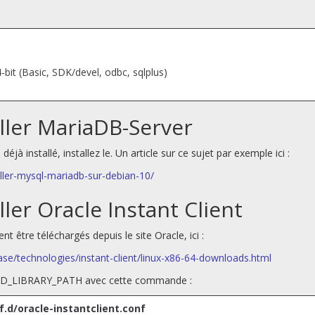
4-bit (Basic, SDK/devel, odbc, sqlplus)
aller MariaDB-Server
éjà installé, installez le. Un article sur ce sujet par exemple ici :
ller-mysql-mariadb-sur-debian-10/
ller Oracle Instant Client
 être téléchargés depuis le site Oracle, ici :
se/technologies/instant-client/linux-x86-64-downloads.html
sez LD_LIBRARY_PATH avec cette commande :
f.d/oracle-instantclient.conf