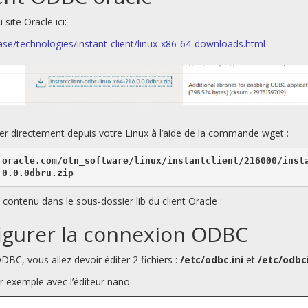
ite Oracle ici:
se/technologies/instant-client/linux-x86-64-downloads.html
er directement depuis votre Linux à l’aide de la commande wget :
.oracle.com/otn_software/linux/instantclient/216000/inst
.0.0.0dbru.zip
e contenu dans le sous-dossier lib du client Oracle :
figurer la connexion ODBC
BC, vous allez devoir éditer 2 fichiers :
/etc/odbc.ini
et
/etc/odbci
ar exemple avec l’éditeur nano