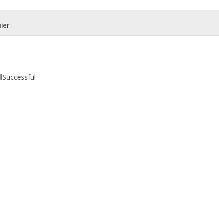
ier :
lSuccessful