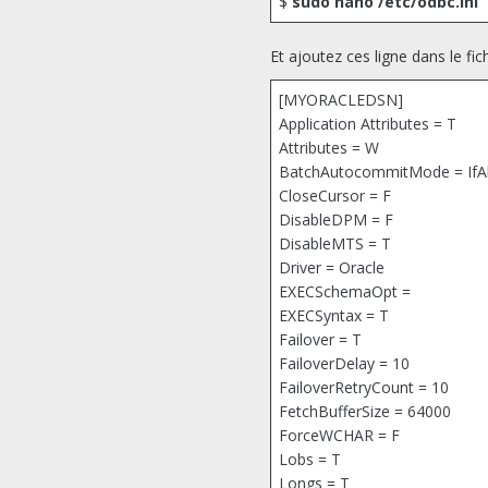
$
sudo nano /etc/odbc.ini
Et ajoutez ces ligne dans le fich
[MYORACLEDSN]
Application Attributes = T
Attributes = W
BatchAutocommitMode = IfAl
CloseCursor = F
DisableDPM = F
DisableMTS = T
Driver = Oracle
EXECSchemaOpt =
EXECSyntax = T
Failover = T
FailoverDelay = 10
FailoverRetryCount = 10
FetchBufferSize = 64000
ForceWCHAR = F
Lobs = T
Longs = T