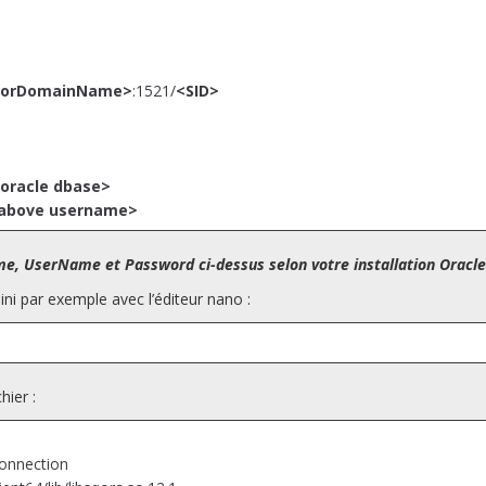
IPorDomainName>
:1521/
<SID>
oracle dbase>
 above username>
e, UserName et Password ci-dessus selon votre installation Oracle
ini par exemple avec l’éditeur nano :
hier :
onnection