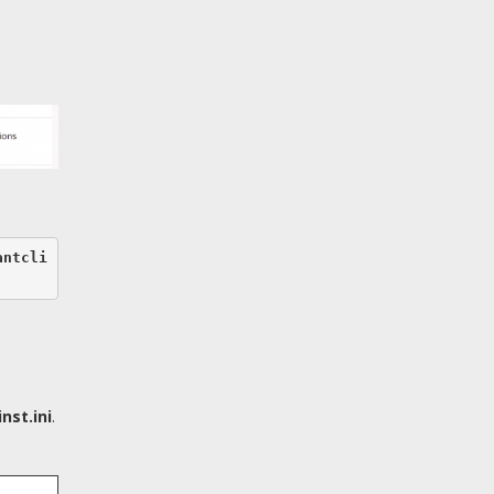
antcli
nst.ini
.