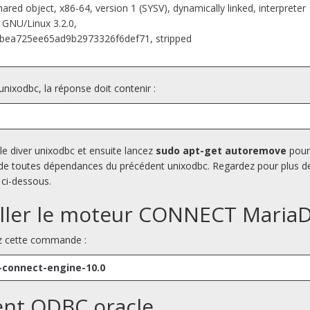
shared object, x86-64, version 1 (SYSV), dynamically linked, interpreter
r GNU/Linux 3.2.0,
bea725ee65ad9b2973326f6def71, stripped
 unixodbc, la réponse doit contenir :
le diver unixodbc et ensuite lancez
sudo apt-get autoremove
pour
 de toutes dépendances du précédent unixodbc. Regardez pour plus de
 ci-dessous.
taller le moteur CONNECT Maria
ez cette commande :
b-connect-engine-10.0
lient ODBC oracle