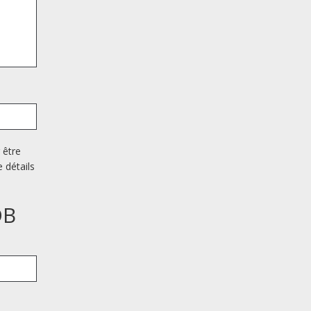
 être
 détails
DB