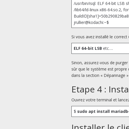
/usr/bin/isql: ELF 64-bit LSB 
/lib64/ld-linux-x86-64.so.2, fo
BuildID[sha1]=50b290829ba8
jrullier@kodachi:~$
Si vous avez installé le correct
ELF 64-bit LSB
etc….
Sinon, assurez-vous de purger 
sûr que le système est propre
dans la section « Dépannage »
Etape 4 : Ins
Ouvrez votre terminal et lanc
$
sudo apt install mariad
Installer le c