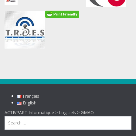
Français
English
ACTIVPART Informatique
>
Logiciels
>
GMAO