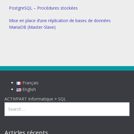
PostgreSQL – Procédures stockées
Mise en place d’une réplication de bases de données
MariaDB (Master-Slave)
Français
English
ACTIVPART Informatique
>
SQL
Articles récents