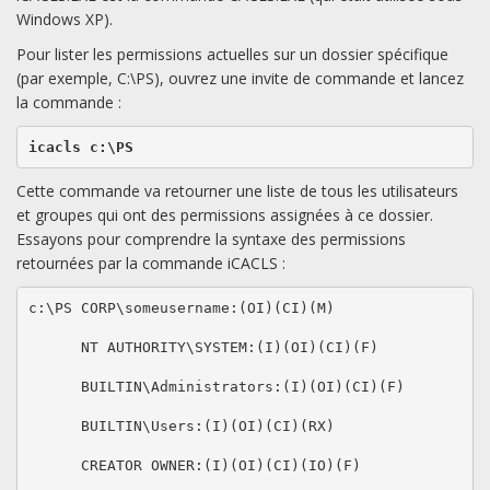
Windows XP).
Pour lister les permissions actuelles sur un dossier spécifique
(par exemple, C:\PS), ouvrez une invite de commande et lancez
la commande :
icacls c:\PS
Cette commande va retourner une liste de tous les utilisateurs
et groupes qui ont des permissions assignées à ce dossier.
Essayons pour comprendre la syntaxe des permissions
retournées par la commande iCACLS :
c:\PS CORP\someusername:(OI)(CI)(M)

      NT AUTHORITY\SYSTEM:(I)(OI)(CI)(F)

      BUILTIN\Administrators:(I)(OI)(CI)(F)

      BUILTIN\Users:(I)(OI)(CI)(RX)

      CREATOR OWNER:(I)(OI)(CI)(IO)(F)
