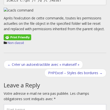
ICACLS C:\ps /T /Q /C /RESET
Après l’exécution de cette commande, toutes les permissions
actuelles on the file object in the specified folder will be reset
and replaced with permissions inherited from the parent object.
Non classé
Post
←
Créer un autoextractible avec « makeself »
navigation
PHPExcel – Styles des bordures
→
Leave a Reply
Votre adresse e-mail ne sera pas publiée.
Les champs
obligatoires sont indiqués avec
*