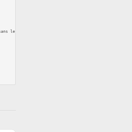
ans le lancer, grâce à l'option "--list" :
