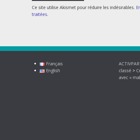
Ce site utilise Akismet pour réduire les indésirables.
E
traitées
.
Français
ACTIVPART
English
classé
>
C
avec « mak