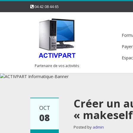
04 42 08 44 65
Forma
Payer
Espac
Partenaire de vos activités
Créer un a
OCT
« makeself
08
Posted by
admin