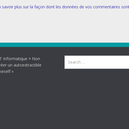
n savoir plus sur la façon dont les données de vos commentaires son
 Informatique
>
Non
réer un autoextractible
eself »