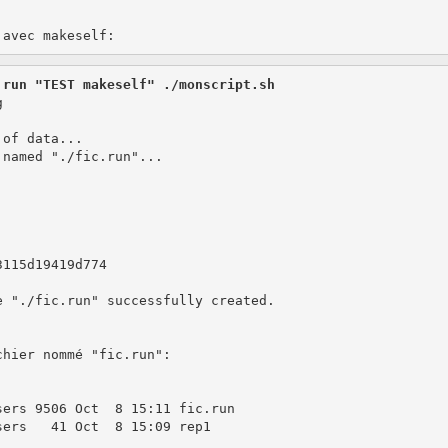
.run "TEST makeself" ./monscript.sh


of data...

named "./fic.run"...

115d19419d774

 "./fic.run" successfully created.

hier nommé "fic.run":

ers 9506 Oct  8 15:11 fic.run

ers   41 Oct  8 15:09 rep1
