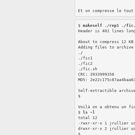
$ 
makeself ./rep1 ./fic
Header is 401 lines long
About to compress 12 KB 
Adding files to archive 
./

./fic1

./fic2

./fic.sh

CRC: 3933999350

MD5: 2e22c175c87aa4baa63
Self-extractible archive
$ 

Voilà on a obtenu un fic
$ 
ls -l
total 12

-rwxr-xr-x 1 jrullier us
drwxr-xr-x 2 jrullier us
$
