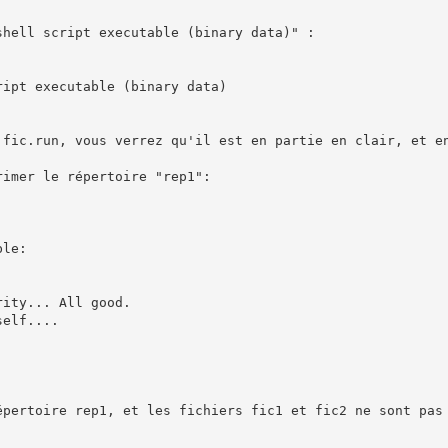
hell script executable (binary data)" :

ipt executable (binary data)

 fic.run, vous verrez qu'il est en partie en clair, et en
imer le répertoire "rep1":

le:

ity... All good.

elf....

épertoire rep1, et les fichiers fic1 et fic2 ne sont pas 