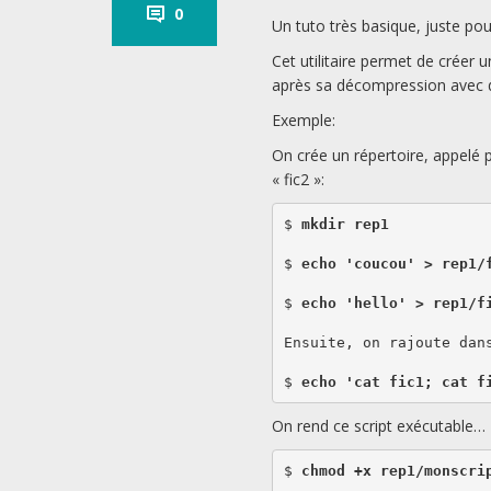
0
Un tuto très basique, juste p
Cet utilitaire permet de créer 
après sa décompression avec d
Exemple:
On crée un répertoire, appelé p
« fic2 »:
$ 
mkdir rep1
$ 
echo 'coucou' > rep1/
$ 
echo 'hello' > rep1/f
Ensuite, on rajoute dan
$ 
echo 'cat fic1; cat f
On rend ce script exécutable…
$ 
chmod +x rep1/monscrip