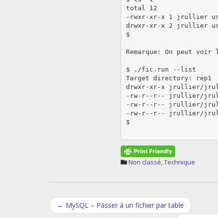
total 12

-rwxr-xr-x 1 jrullier us
drwxr-xr-x 2 jrullier us
$

Remarque: On peut voir 
$ ./fic.run --list

Target directory: rep1

drwxr-xr-x jrullier/jrul
-rw-r--r-- jrullier/jrul
-rw-r--r-- jrullier/jrul
-rw-r--r-- jrullier/jrul
$

Non classé
,
Technique
Post
←
MySQL – Passer à un fichier par table