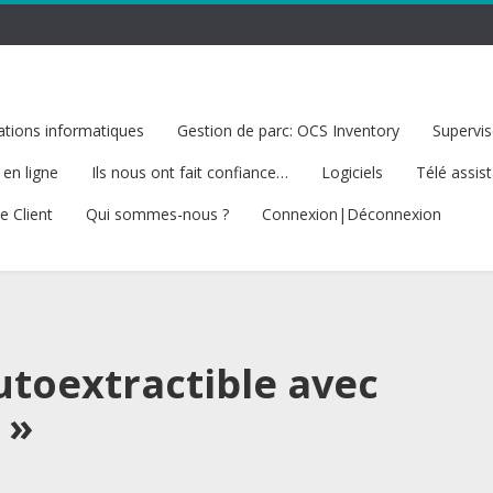
tions informatiques
Gestion de parc: OCS Inventory
Supervis
 en ligne
Ils nous ont fait confiance…
Logiciels
Télé assis
e Client
Qui sommes-nous ?
Connexion|Déconnexion
utoextractible avec
 »