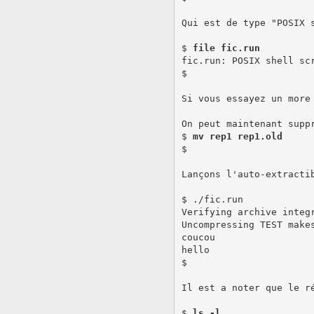
Qui est de type "POSIX s
$ 
file fic.run
fic.run: POSIX shell scr
$

Si vous essayez un more
On peut maintenant suppr
$ 
mv rep1 rep1.old
$

Lançons l'auto-extractib
$ ./fic.run

Verifying archive integr
Uncompressing TEST makes
coucou

hello

$

Il est a noter que le r
$ 
ls -l