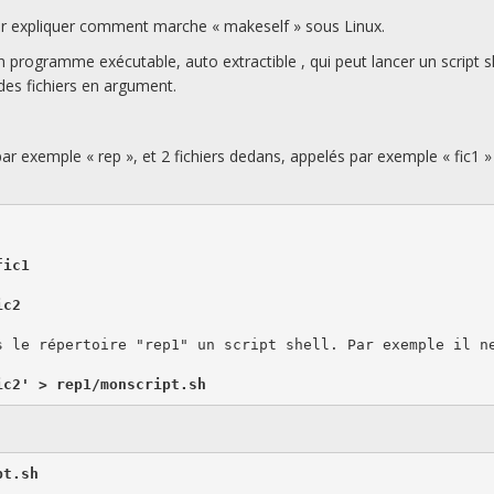
our expliquer comment marche « makeself » sous Linux.
un programme exécutable, auto extractible , qui peut lancer un script s
es fichiers en argument.
ar exemple « rep », et 2 fichiers dedans, appelés par exemple « fic1 »
fic1
ic2
s le répertoire "rep1" un script shell. Par exemple il ne
ic2' > rep1/monscript.sh
t.sh
