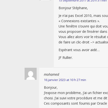
15 septembre 2017 at 20 h 31 min
Bonjour Stéphane,
Je n’ai pas Excel 2010, mais sous
« Connexions existantes ».
Une fenêtre s’ouvre qui doit vou
vous proposer de l’insérer dans l
Vous allez alors voir le résultat 
de faire un clic-droit –> actual
Espérant vous avoir aidé…
JF Rullier.
mohamed
16 janvier 2023 at 10 h 27 min
Bonjour,
J’expose mon problème, j’ai un fichier e
choisi. J’ai suivi votre procédure et me d
Ces composants sont fournis par Oracle