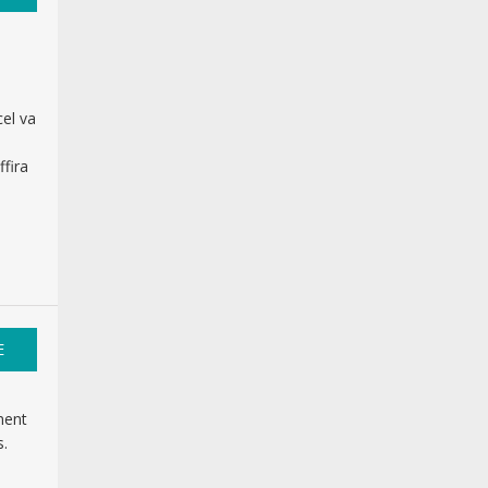
cel va
ffira
E
ment
s.