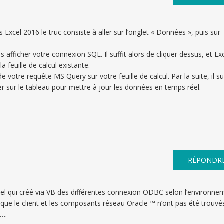
 Excel 2016 le truc consiste à aller sur l’onglet « Données », puis sur
s afficher votre connexion SQL. Il suffit alors de cliquer dessus, et Ex
a feuille de calcul existante.
de votre requête MS Query sur votre feuille de calcul. Par la suite, il su
iser sur le tableau pour mettre à jour les données en temps réel.
RÉPONDR
xcel qui créé via VB des différentes connexion ODBC selon l’environne
it que le client et les composants réseau Oracle ™ n’ont pas été trouvé
 ….