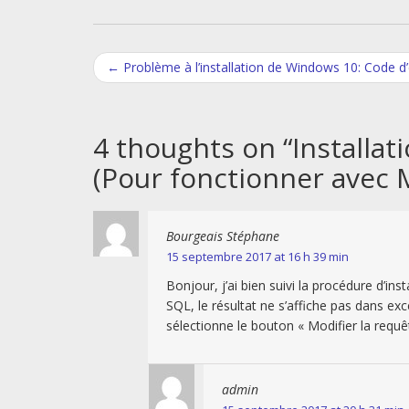
Post
←
Problème à l’installation de Windows 10: Code 
navigation
4 thoughts on “
Installat
(Pour fonctionner avec M
Bourgeais Stéphane
15 septembre 2017 at 16 h 39 min
Bonjour, j’ai bien suivi la procédure d’in
SQL, le résultat ne s’affiche pas dans ex
sélectionne le bouton « Modifier la requêt
admin