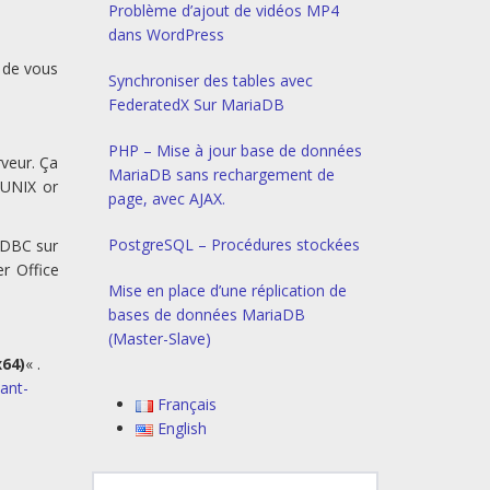
Problème d’ajout de vidéos MP4
dans WordPress
 de vous
Synchroniser des tables avec
FederatedX Sur MariaDB
PHP – Mise à jour base de données
rveur. Ça
MariaDB sans rechargement de
 UNIX or
page, avec AJAX.
PostgreSQL – Procédures stockées
ODBC sur
er Office
Mise en place d’une réplication de
bases de données MariaDB
(Master-Slave)
x64)
« .
ant-
Français
English