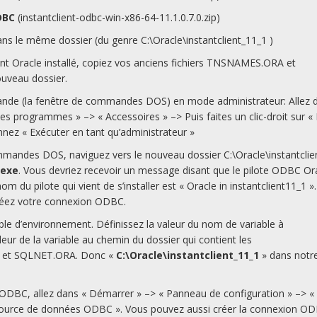
DBC
(instantclient-odbc-win-x86-64-11.1.0.7.0.zip)
dans le même dossier (du genre C:\Oracle\instantclient_11_1 )
ient Oracle installé, copiez vos anciens fichiers TNSNAMES.ORA et
uveau dossier.
ande (la fenêtre de commandes DOS) en mode administrateur: Allez 
es programmes » –> « Accessoires » –> Puis faites un clic-droit sur « 
nez « Exécuter en tant qu’administrateur »
mmandes DOS, naviguez vers le nouveau dossier C:\Oracle\instantclie
.exe
. Vous devriez recevoir un message disant que le pilote ODBC Or
om du pilote qui vient de s’installer est « Oracle in instantclient11_1 ».
créez votre connexion ODBC.
ble d’environnement. Définissez la valeur du nom de variable à
eur de la variable au chemin du dossier qui contient les
 et SQLNET.ORA. Donc «
C:\Oracle\instantclient_11_1
» dans notr
ODBC, allez dans « Démarrer » –> « Panneau de configuration » –> « 
 Source de données ODBC ». Vous pouvez aussi créer la connexion O