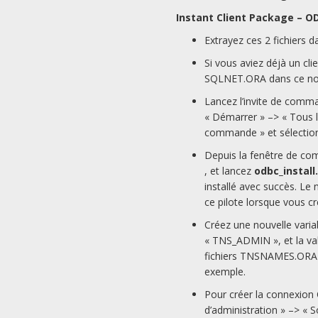
Instant Client Package – O
Extrayez ces 2 fichiers 
Si vous aviez déjà un cl
SQLNET.ORA dans ce no
Lancez l’invite de comm
« Démarrer » –> « Tous l
commande » et sélection
Depuis la fenêtre de co
, et lancez
odbc_install
installé avec succès. Le n
ce pilote lorsque vous 
Créez une nouvelle varia
« TNS_ADMIN », et la val
fichiers TNSNAMES.ORA
exemple.
Pour créer la connexion 
d’administration » –> «