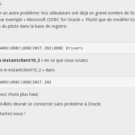
L.
 un autre problème: Vos utilisateurs ont déjà un grand nombre de fic
r exemple « Microsoft ODBC for Oracle ». Plutôt que de modifier to
du pilote dans la base de registre:
WARE\ODBC\ODBCINST.INI\ODBC Drivers
n instantclient10_2
» en ce que vous voulez.
 in instantclient10_2 » dans
WARE\ODBC\ODBCINST.INI
z choisi plus haut.
64bits devrait se connecter sans problème à Oracle.
ntactez-nous !