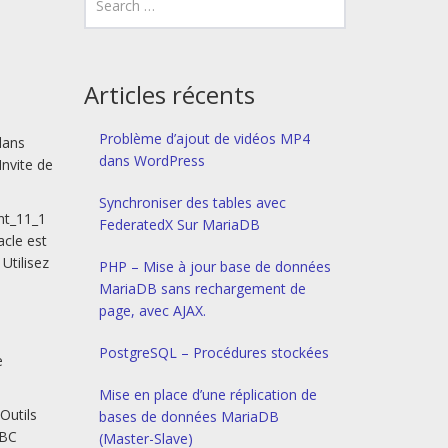
Articles récents
Problème d’ajout de vidéos MP4
dans
dans WordPress
Invite de
Synchroniser des tables avec
nt_11_1
FederatedX Sur MariaDB
acle est
 Utilisez
PHP – Mise à jour base de données
MariaDB sans rechargement de
page, avec AJAX.
PostgreSQL – Procédures stockées
e
Mise en place d’une réplication de
Outils
bases de données MariaDB
DBC
(Master-Slave)